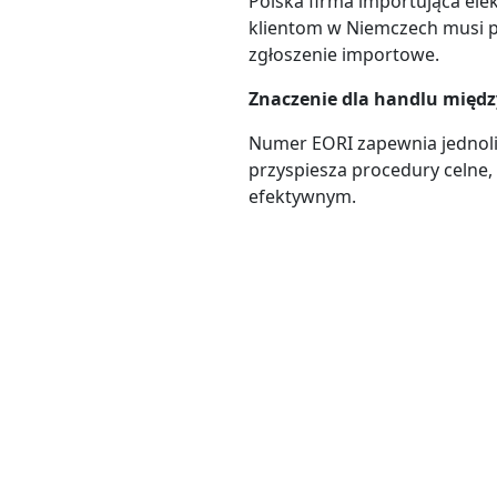
Polska firma importująca elek
klientom w Niemczech musi p
zgłoszenie importowe.
Znaczenie dla handlu mię
Numer EORI zapewnia jednolitą
przyspiesza procedury celne, 
efektywnym.