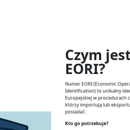
Czym jes
EORI?
Numer EORI (Economic Opera
Identification) to unikalny id
Europejskiej w procedurach ce
którzy importują lub eksport
posiadać.
Kto go potrzebuje?