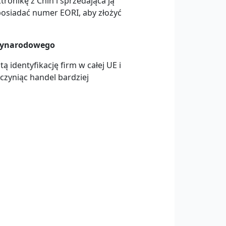
tronikę z Chin i sprzedająca ją
osiadać numer EORI, aby złożyć
dzynarodowego
 identyfikację firm w całej UE i
czyniąc handel bardziej