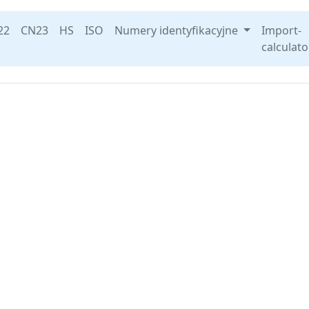
22
CN23
HS
ISO
Numery identyfikacyjne
Import-
calculato