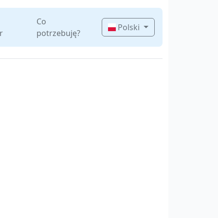
Co
Polski
r
potrzebuję?