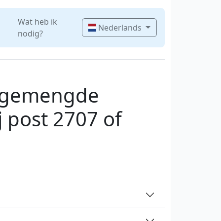
Wat heb ik
Nederlands
nodig?
n gemengde
 post 2707 of