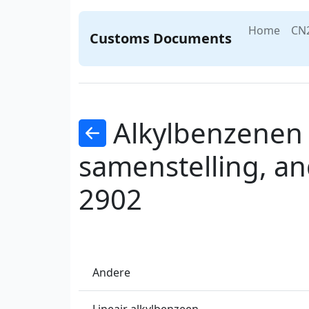
Home
CN
Customs Documents
Alkylbenzenen 
samenstelling, an
2902
Andere
Lineair alkylbenzeen