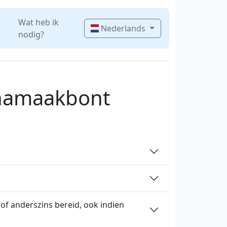
Wat heb ik
Nederlands
nodig?
 namaakbont
of anderszins bereid, ook indien