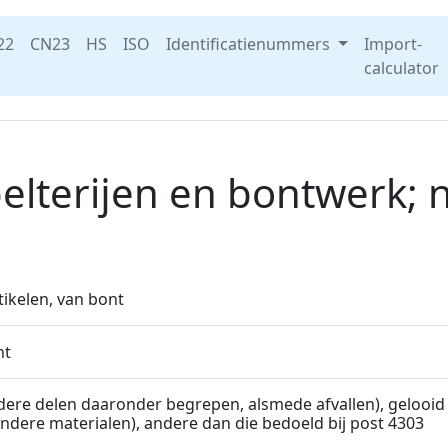
22
CN23
HS
ISO
Identificatienummers
Import-
calculator
elterĳen en bontwerk;
ikelen, van bont
nt
ndere delen daaronder begrepen, alsmede afvallen), gelooid 
ere materialen), andere dan die bedoeld bij post 4303