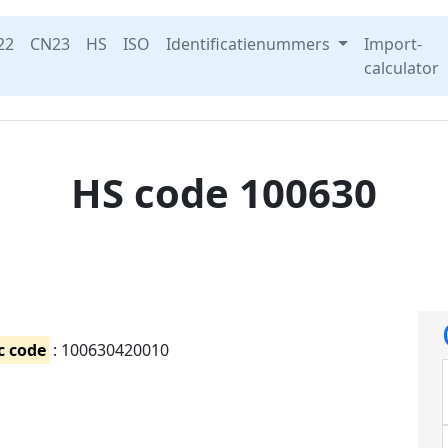
22
CN23
HS
ISO
Identificatienummers
Import-
calculator
HS code 100630
c code
: 100630420010