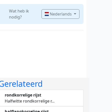
Wat heb ik
Nederlands
nodig?
Gerelateerd
rondkorrelige rijst
Halfwitte rondkorrelige r...
halflangkorrelige rijst