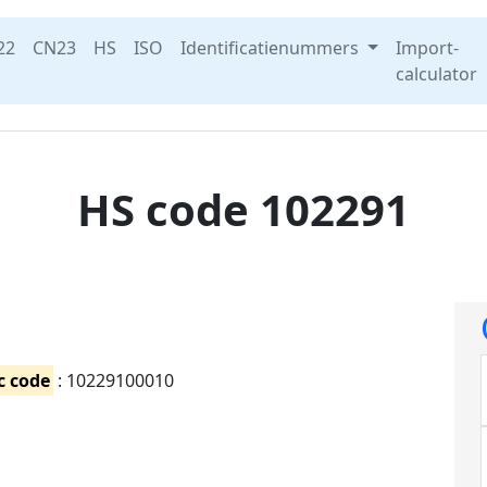
22
CN23
HS
ISO
Identificatienummers
Import-
calculator
HS code 102291
c code
: 10229100010