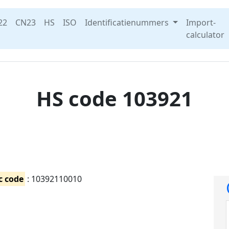
22
CN23
HS
ISO
Identificatienummers
Import-
calculator
HS code 103921
c code
: 10392110010