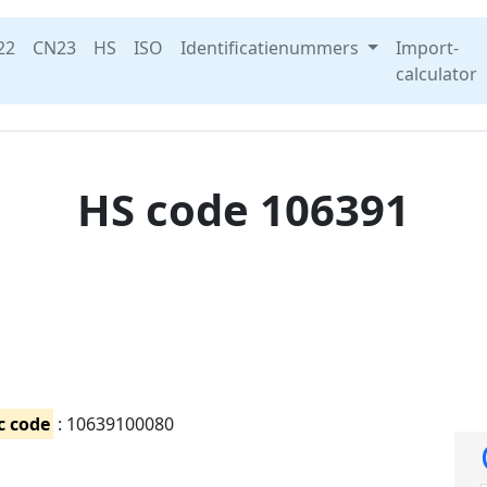
22
CN23
HS
ISO
Identificatienummers
Import-
calculator
HS code 106391
c code
: 10639100080