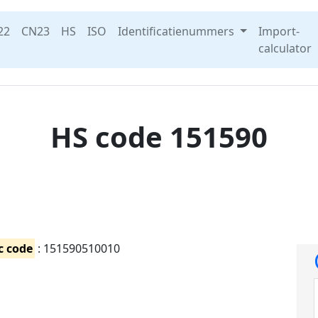
22
CN23
HS
ISO
Identificatienummers
Import-
calculator
HS code 151590
c code
: 151590510010