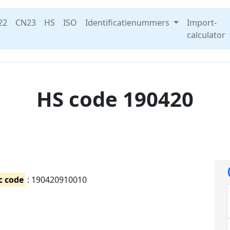
22
CN23
HS
ISO
Identificatienummers
Import-
calculator
HS code 190420
c code
: 190420910010