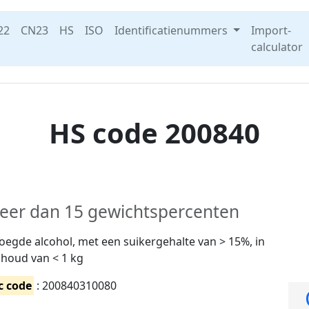
22
CN23
HS
ISO
Identificatienummers
Import-
calculator
HS code 200840
meer dan 15 gewichtspercenten
egde alcohol, met een suikergehalte van > 15%, in
nhoud van < 1 kg
c code
: 200840310080