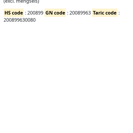
(excl. mengsels)
HS code
: 200899
GN code
: 20089963
Taric code
:
200899630080