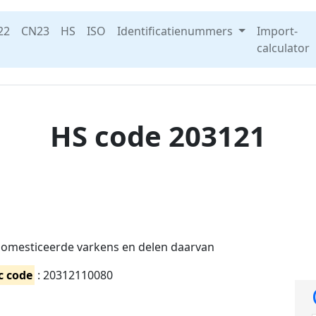
22
CN23
HS
ISO
Identificatienummers
Import-
calculator
HS code 203121
omesticeerde varkens en delen daarvan
c code
: 20312110080