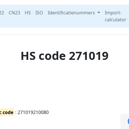
22
CN23
HS
ISO
Identificatienummers
Import-
calculator
HS code 271019
c code
: 271019210080