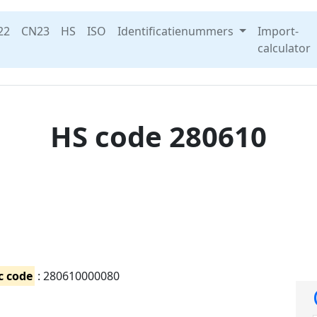
22
CN23
HS
ISO
Identificatienummers
Import-
calculator
HS code 280610
c code
: 280610000080