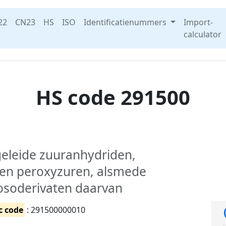
22
CN23
HS
ISO
Identificatienummers
Import-
calculator
HS code 291500
geleide zuuranhydriden,
 en peroxyzuren, alsmede
trosoderivaten daarvan
c code
: 291500000010