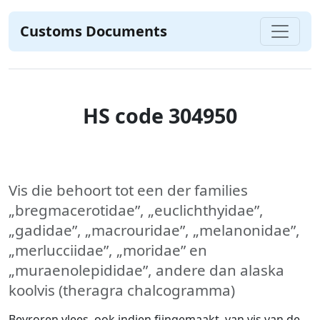
Customs Documents
HS code 304950
Vis die behoort tot een der families
„bregmacerotidae”, „euclichthyidae”,
„gadidae”, „macrouridae”, „melanonidae”,
„merlucciidae”, „moridae” en
„muraenolepididae”, andere dan alaska
koolvis (theragra chalcogramma)
Bevroren vlees, ook indien fijngemaakt, van vis van de