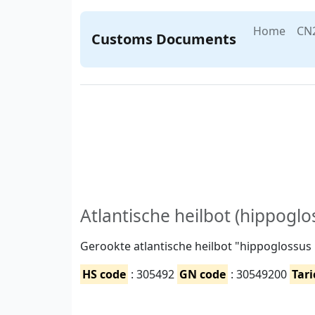
Home
CN
Customs Documents
Atlantische heilbot (hippogl
Gerookte atlantische heilbot "hippoglossus hip
HS code
: 305492
GN code
: 30549200
Tari