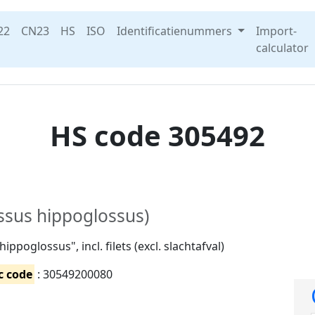
22
CN23
HS
ISO
Identificatienummers
Import-
calculator
HS code 305492
ossus hippoglossus)
poglossus", incl. filets (excl. slachtafval)
c code
: 30549200080