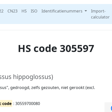
22
CN23
HS
ISO
Identificatienummers
Import-
calculator
HS code 305597
ossus hippoglossus)
sus", gedroogd, zelfs gezouten, niet gerookt (excl.
c code
: 30559700080