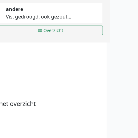
andere
Vis, gedroogd, ook gezout...
Overzicht
het overzicht