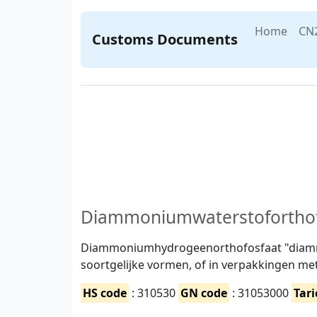
Home
CN
Customs Documents
Diammoniumwaterstoforthof
Diammoniumhydrogeenorthofosfaat "diammo
soortgelijke vormen, of in verpakkingen me
HS code
: 310530
GN code
: 31053000
Tari