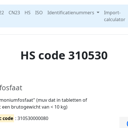
22
CN23
HS
ISO
Identificatienummers
Import-
calculator
HS code 310530
osfaat
niumfosfaat" (muv dat in tabletten of
t een brutogewicht van < 10 kg)
c code
: 310530000080