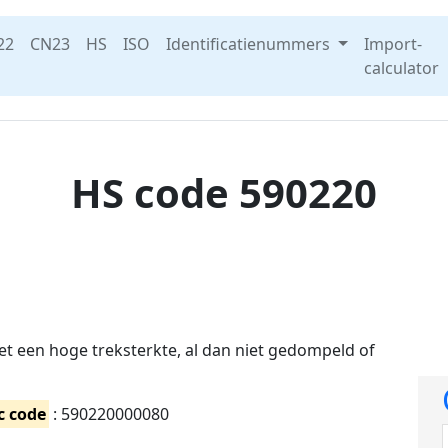
22
CN23
HS
ISO
Identificatienummers
Import-
calculator
HS code 590220
 een hoge treksterkte, al dan niet gedompeld of
c code
: 590220000080