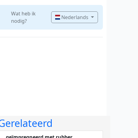
Wat heb ik
Nederlands
nodig?
Gerelateerd
geïmpregneerd met rubber