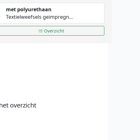
met polyurethaan
Textielweefsels geïmpregn...
Overzicht
het overzicht