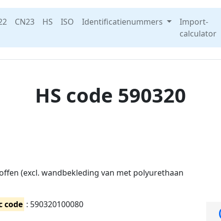
22
CN23
HS
ISO
Identificatienummers
Import-
calculator
HS code 590320
offen (excl. wandbekleding van met polyurethaan
c code
: 590320100080