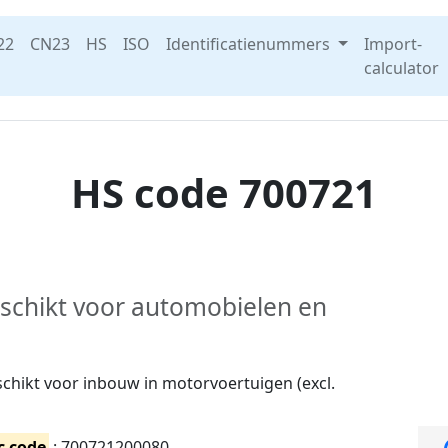
22
CN23
HS
ISO
Identificatienummers
Import-
calculator
HS code 700721
eschikt voor automobielen en
schikt voor inbouw in motorvoertuigen (excl.
c code
: 700721200080