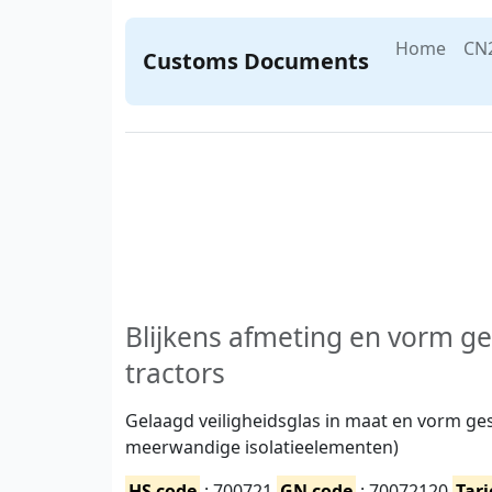
Home
CN
Customs Documents
Blijkens afmeting en vorm g
tractors
Gelaagd veiligheidsglas in maat en vorm ge
meerwandige isolatieelementen)
HS code
: 700721
GN code
: 70072120
Tari