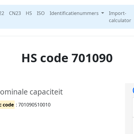
22
CN23
HS
ISO
Identificatienummers
Import-
calculator
HS code 701090
ominale capaciteit
c code
: 701090510010