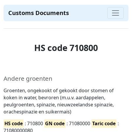
Customs Documents
HS code 710800
Andere groenten
Groenten, ongekookt of gekookt door stomen of
koken in water, bevroren (m.u.v. aardappelen,
peulgroenten, spinazie, nieuwzeelandse spinazie,
orachespinazie en suikermaïs)
HS code
: 710800
GN code
: 71080000
Taric code
:
71080000080