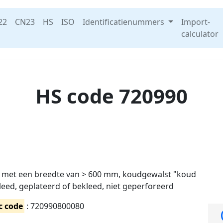
22
CN23
HS
ISO
Identificatienummers
Import-
calculator
HS code 720990
al, met een breedte van > 600 mm, koudgewalst "koud
leed, geplateerd of bekleed, niet geperforeerd
c code
: 720990800080