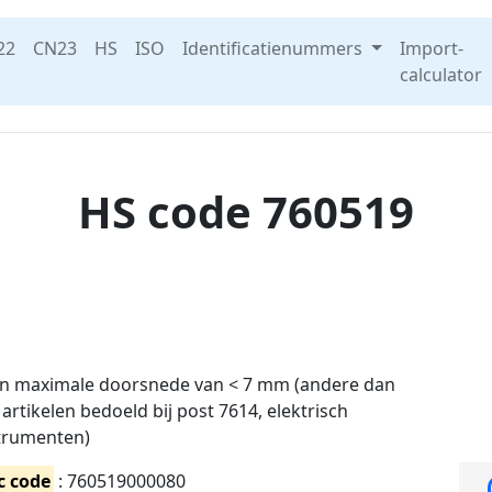
22
CN23
HS
ISO
Identificatienummers
Import-
calculator
HS code 760519
en maximale doorsnede van < 7 mm (andere dan
rtikelen bedoeld bij post 7614, elektrisch
strumenten)
c code
: 760519000080