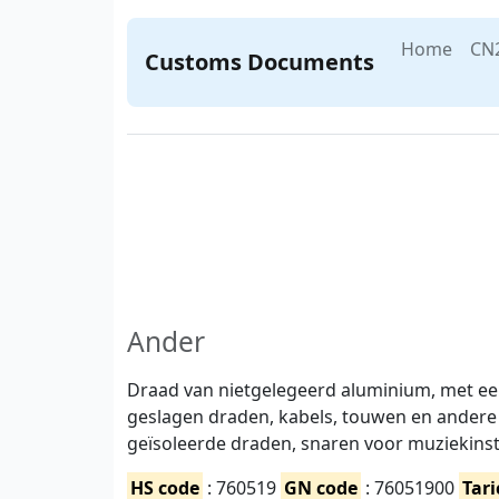
Home
CN
Customs Documents
Ander
Draad van nietgelegeerd aluminium, met e
geslagen draden, kabels, touwen en andere a
geïsoleerde draden, snaren voor muziekin
HS code
: 760519
GN code
: 76051900
Tari