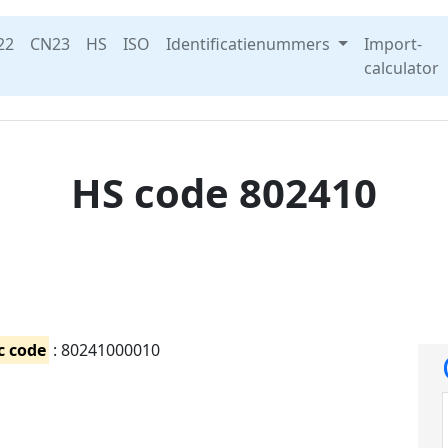
22
CN23
HS
ISO
Identificatienummers
Import-
calculator
HS code 802410
c code
: 80241000010