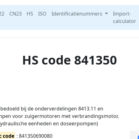
22
CN23
HS
ISO
Identificatienummers
Import-
calculator
HS code 841350
doeld bij de onderverdelingen 8413.11 en
ompen voor zuigermotoren met verbrandingsmotor,
hydraulische eenheden en doseerpompen)
c code
: 841350690080