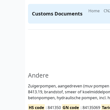
Home
CN
Customs Documents
Andere
Zuigerpompen, aangedreven (muv pompen be
8413.19, brandstof, smeer of koelmiddelp
betonpompen, hydraulische pompen, incl. 
HS code
: 841350
GN code
: 84135069
Tari